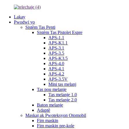
Lakay
Pwodwi yo
Sistèm Tas Penti
Sistèm Tas Pistolet Espre
APS-1.1
APS-K1.1
APS-3.1
APS-3.5
APS-K3.5
APS-4.0
APS-4.1
APS-4.2
APS-3.5V
Mini tas melanj
Tas pou melanje
Tas melanje 1.0
Tas melanje 2.0
Baton melanje
Adaptè
Maskaj ak Pwoteksyon Otomobil
Fim maskin
Fim maskin pre-kole