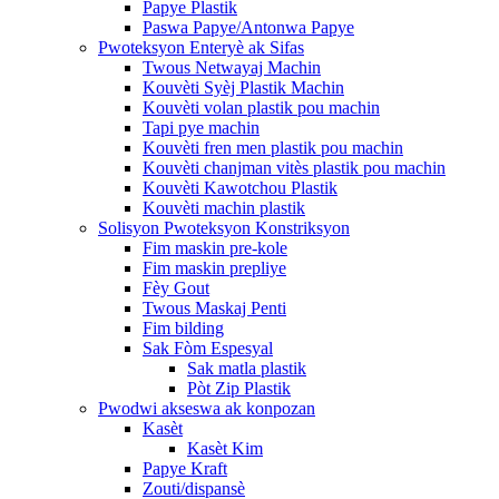
Papye Plastik
Paswa Papye/Antonwa Papye
Pwoteksyon Enteryè ak Sifas
Twous Netwayaj Machin
Kouvèti Syèj Plastik Machin
Kouvèti volan plastik pou machin
Tapi pye machin
Kouvèti fren men plastik pou machin
Kouvèti chanjman vitès plastik pou machin
Kouvèti Kawotchou Plastik
Kouvèti machin plastik
Solisyon Pwoteksyon Konstriksyon
Fim maskin pre-kole
Fim maskin prepliye
Fèy Gout
Twous Maskaj Penti
Fim bilding
Sak Fòm Espesyal
Sak matla plastik
Pòt Zip Plastik
Pwodwi akseswa ak konpozan
Kasèt
Kasèt Kim
Papye Kraft
Zouti/dispansè