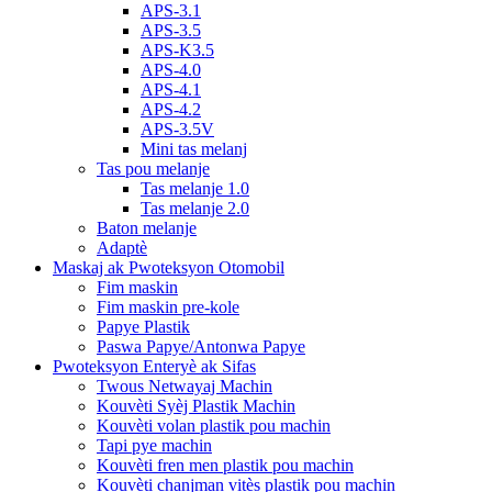
APS-3.1
APS-3.5
APS-K3.5
APS-4.0
APS-4.1
APS-4.2
APS-3.5V
Mini tas melanj
Tas pou melanje
Tas melanje 1.0
Tas melanje 2.0
Baton melanje
Adaptè
Maskaj ak Pwoteksyon Otomobil
Fim maskin
Fim maskin pre-kole
Papye Plastik
Paswa Papye/Antonwa Papye
Pwoteksyon Enteryè ak Sifas
Twous Netwayaj Machin
Kouvèti Syèj Plastik Machin
Kouvèti volan plastik pou machin
Tapi pye machin
Kouvèti fren men plastik pou machin
Kouvèti chanjman vitès plastik pou machin