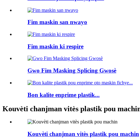
Fim maskin san nwayo
Fim maskin ki respire
Gwo Fim Masking Splicing Gwosè
Bon kalite enprime plastik...
Kouvèti chanjman vitès plastik pou machi
Kouvèti chanjman vitès plastik pou machin