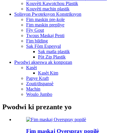
Kouvèti Kawotchou Plastik
Kouvèti machin plastik
Solisyon Pwoteksyon Konstriksyon
Fim maskin pre-kole
Fim maskin prepliye
Fèy Gout
Twous Maskaj Penti
Fim bilding
Sak Fòm Espesyal
Sak matla plastik
Pòt Zip Plastik
Pwodwi akseswa ak konpozan
Kasèt
Kasèt Kim
Papye Kraft
Zouti/dispansè
Machin
Woulo Jumbo
Pwodwi ki prezante yo
Fim maskaj Overspray popilè