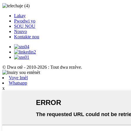
Lakay
Pwodwi yo
SOU NOU
Nouvo
Kontakte nou
© Dwa otè - 2010-2026 : Tout dwa rezève.
Voye Imèl
Whatsapp
x