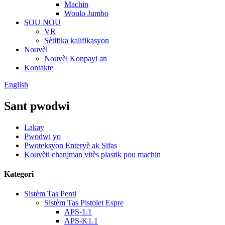
Machin
Woulo Jumbo
SOU NOU
VR
Sètifika kalifikasyon
Nouvèl
Nouvèl Konpayi an
Kontakte
English
Sant pwodwi
Lakay
Pwodwi yo
Pwoteksyon Enteryè ak Sifas
Kouvèti chanjman vitès plastik pou machin
Kategori
Sistèm Tas Penti
Sistèm Tas Pistolet Espre
APS-1.1
APS-K1.1