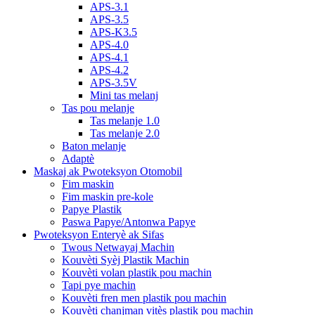
APS-3.1
APS-3.5
APS-K3.5
APS-4.0
APS-4.1
APS-4.2
APS-3.5V
Mini tas melanj
Tas pou melanje
Tas melanje 1.0
Tas melanje 2.0
Baton melanje
Adaptè
Maskaj ak Pwoteksyon Otomobil
Fim maskin
Fim maskin pre-kole
Papye Plastik
Paswa Papye/Antonwa Papye
Pwoteksyon Enteryè ak Sifas
Twous Netwayaj Machin
Kouvèti Syèj Plastik Machin
Kouvèti volan plastik pou machin
Tapi pye machin
Kouvèti fren men plastik pou machin
Kouvèti chanjman vitès plastik pou machin