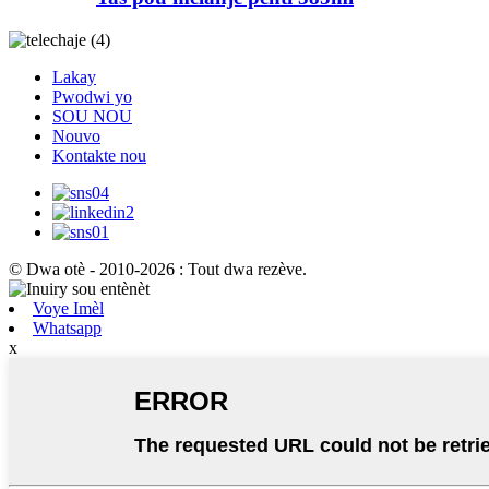
Lakay
Pwodwi yo
SOU NOU
Nouvo
Kontakte nou
© Dwa otè - 2010-2026 : Tout dwa rezève.
Voye Imèl
Whatsapp
x