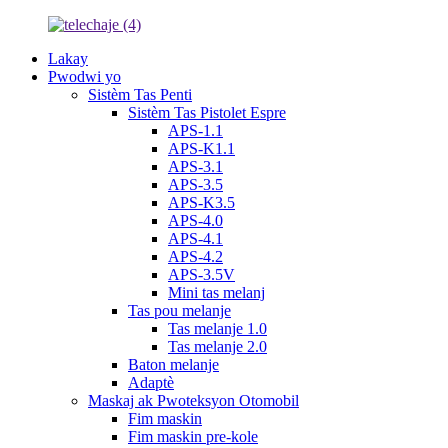
Lakay
Pwodwi yo
Sistèm Tas Penti
Sistèm Tas Pistolet Espre
APS-1.1
APS-K1.1
APS-3.1
APS-3.5
APS-K3.5
APS-4.0
APS-4.1
APS-4.2
APS-3.5V
Mini tas melanj
Tas pou melanje
Tas melanje 1.0
Tas melanje 2.0
Baton melanje
Adaptè
Maskaj ak Pwoteksyon Otomobil
Fim maskin
Fim maskin pre-kole