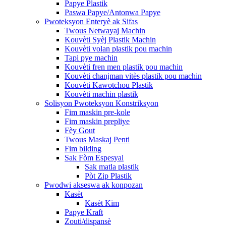
Papye Plastik
Paswa Papye/Antonwa Papye
Pwoteksyon Enteryè ak Sifas
Twous Netwayaj Machin
Kouvèti Syèj Plastik Machin
Kouvèti volan plastik pou machin
Tapi pye machin
Kouvèti fren men plastik pou machin
Kouvèti chanjman vitès plastik pou machin
Kouvèti Kawotchou Plastik
Kouvèti machin plastik
Solisyon Pwoteksyon Konstriksyon
Fim maskin pre-kole
Fim maskin prepliye
Fèy Gout
Twous Maskaj Penti
Fim bilding
Sak Fòm Espesyal
Sak matla plastik
Pòt Zip Plastik
Pwodwi akseswa ak konpozan
Kasèt
Kasèt Kim
Papye Kraft
Zouti/dispansè