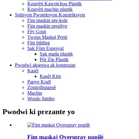
Kouvèti Kawotchou Plastik
Kouvèti machin plastik
Solisyon Pwoteksyon Konstriksyon
Fim maskin pre-kole
Fim maskin prepliye
Fèy Gout
Twous Maskaj Penti
Fim bilding
Sak Fòm Espesyal
Sak matla plastik
Pòt Zip Plastik
Pwodwi akseswa ak konpozan
Kasèt
Kasèt Kim
Papye Kraft
Zouti/dispansè
Machin
Woulo Jumbo
Pwodwi ki prezante yo
Fim maskaj Overspray popilè