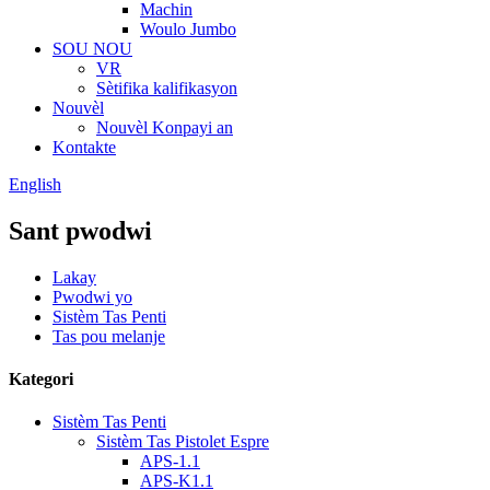
Machin
Woulo Jumbo
SOU NOU
VR
Sètifika kalifikasyon
Nouvèl
Nouvèl Konpayi an
Kontakte
English
Sant pwodwi
Lakay
Pwodwi yo
Sistèm Tas Penti
Tas pou melanje
Kategori
Sistèm Tas Penti
Sistèm Tas Pistolet Espre
APS-1.1
APS-K1.1