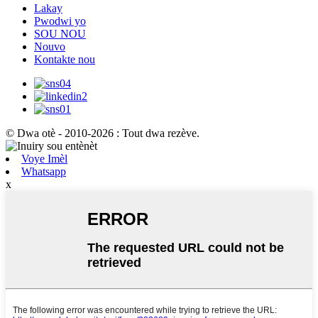
Lakay
Pwodwi yo
SOU NOU
Nouvo
Kontakte nou
© Dwa otè - 2010-2026 : Tout dwa rezève.
Voye Imèl
Whatsapp
x