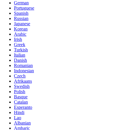
German
Portuguese
Spanish
Russian
Japanese
Korean
Arabic
Irish
Greek
Turkish
Italian
Danish
Romanian
Indonesian
Czech
Afrikaans
Swedish
Polish
Basque
Catalan
Esperanto
Hindi
Lao
Albanian
Amharic