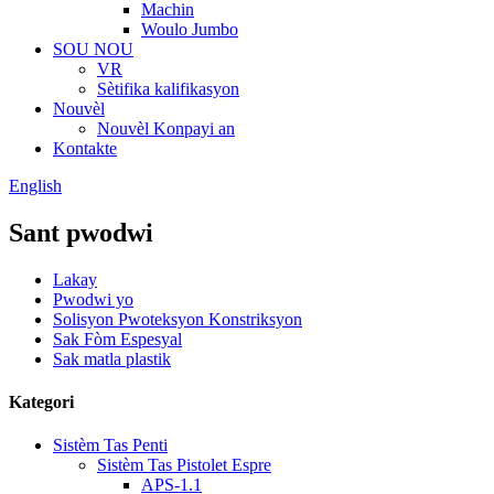
Machin
Woulo Jumbo
SOU NOU
VR
Sètifika kalifikasyon
Nouvèl
Nouvèl Konpayi an
Kontakte
English
Sant pwodwi
Lakay
Pwodwi yo
Solisyon Pwoteksyon Konstriksyon
Sak Fòm Espesyal
Sak matla plastik
Kategori
Sistèm Tas Penti
Sistèm Tas Pistolet Espre
APS-1.1