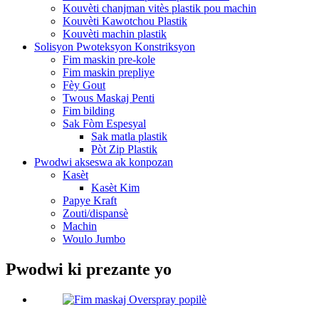
Kouvèti chanjman vitès plastik pou machin
Kouvèti Kawotchou Plastik
Kouvèti machin plastik
Solisyon Pwoteksyon Konstriksyon
Fim maskin pre-kole
Fim maskin prepliye
Fèy Gout
Twous Maskaj Penti
Fim bilding
Sak Fòm Espesyal
Sak matla plastik
Pòt Zip Plastik
Pwodwi akseswa ak konpozan
Kasèt
Kasèt Kim
Papye Kraft
Zouti/dispansè
Machin
Woulo Jumbo
Pwodwi ki prezante yo