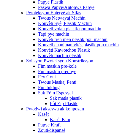
Papye Plastik
Paswa Papye/Antonwa Papye
Pwoteksyon Enteryè ak Sifas
Twous Netwayaj Machin
Kouvèti Syèj Plastik Machin
Kouvèti volan plastik pou machin
Tapi pye machin
Kouvèti fren men plastik pou machin
Kouvèti chanjman vitès plastik pou machin
Kouvèti Kawotchou Plastik
Kouvèti machin plastik
Solisyon Pwoteksyon Konstriksyon
Fim maskin pre-kole
Fim maskin prepliye
Fèy Gout
Twous Maskaj Penti
Fim bilding
Sak Fòm Espesyal
Sak matla plastik
Pòt Zip Plastik
Pwodwi akseswa ak konpozan
Kasèt
Kasèt Kim
Papye Kraft
Zouti/dispansè