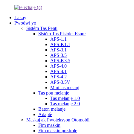
Lakay
Pwodwi yo
Sistèm Tas Penti
Sistèm Tas Pistolet Espre
APS-1.1
APS-K1.1
APS-3.1
APS-3.5
APS-K3.5
APS-4.0
APS-4.1
APS-4.2
APS-3.5V
Mini tas melanj
Tas pou melanje
Tas melanje 1.0
Tas melanje 2.0
Baton melanje
Adaptè
Maskaj ak Pwoteksyon Otomobil
Fim maskin
Fim maskin pre-kole