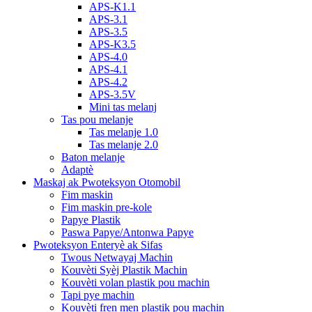
APS-K1.1
APS-3.1
APS-3.5
APS-K3.5
APS-4.0
APS-4.1
APS-4.2
APS-3.5V
Mini tas melanj
Tas pou melanje
Tas melanje 1.0
Tas melanje 2.0
Baton melanje
Adaptè
Maskaj ak Pwoteksyon Otomobil
Fim maskin
Fim maskin pre-kole
Papye Plastik
Paswa Papye/Antonwa Papye
Pwoteksyon Enteryè ak Sifas
Twous Netwayaj Machin
Kouvèti Syèj Plastik Machin
Kouvèti volan plastik pou machin
Tapi pye machin
Kouvèti fren men plastik pou machin