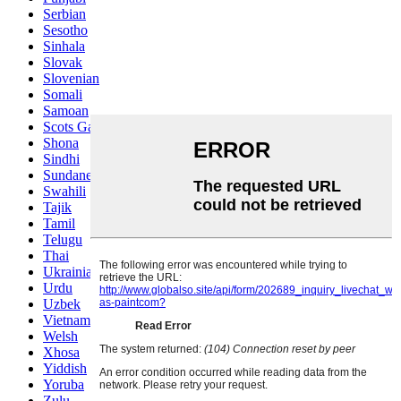
Serbian
Sesotho
Sinhala
Slovak
Slovenian
Somali
Samoan
Scots Gaelic
Shona
Sindhi
Sundanese
Swahili
Tajik
Tamil
Telugu
Thai
Ukrainian
Urdu
Uzbek
Vietnamese
Welsh
Xhosa
Yiddish
Yoruba
Zulu