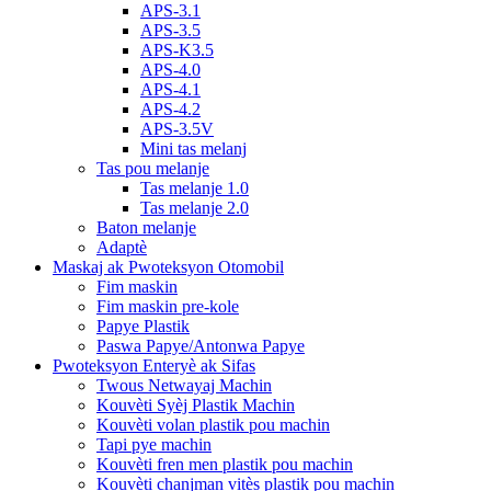
APS-3.1
APS-3.5
APS-K3.5
APS-4.0
APS-4.1
APS-4.2
APS-3.5V
Mini tas melanj
Tas pou melanje
Tas melanje 1.0
Tas melanje 2.0
Baton melanje
Adaptè
Maskaj ak Pwoteksyon Otomobil
Fim maskin
Fim maskin pre-kole
Papye Plastik
Paswa Papye/Antonwa Papye
Pwoteksyon Enteryè ak Sifas
Twous Netwayaj Machin
Kouvèti Syèj Plastik Machin
Kouvèti volan plastik pou machin
Tapi pye machin
Kouvèti fren men plastik pou machin
Kouvèti chanjman vitès plastik pou machin