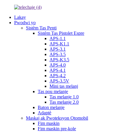
Lakay
Pwodwi yo
Sistèm Tas Penti
Sistèm Tas Pistolet Espre
APS-1.1
APS-K1.1
APS-3.1
APS-3.5
APS-K3.5
APS-4.0
APS-4.1
APS-4.2
APS-3.5V
Mini tas melanj
Tas pou melanje
Tas melanje 1.0
Tas melanje 2.0
Baton melanje
Adaptè
Maskaj ak Pwoteksyon Otomobil
Fim maskin
Fim maskin pre-kole