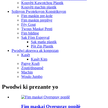
Kouvèti Kawotchou Plastik
Kouvèti machin plastik
Solisyon Pwoteksyon Konstriksyon
Fim maskin pre-kole
Fim maskin prepliye
Fèy Gout
Twous Maskaj Penti
Fim bilding
Sak Fòm Espesyal
Sak matla plastik
Pòt Zip Plastik
Pwodwi akseswa ak konpozan
Kasèt
Kasèt Kim
Papye Kraft
Zouti/dispansè
Machin
Woulo Jumbo
Pwodwi ki prezante yo
Fim maskaj Overspray popilè