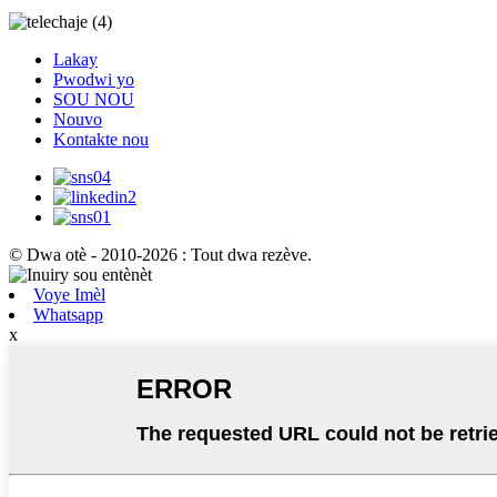
Lakay
Pwodwi yo
SOU NOU
Nouvo
Kontakte nou
© Dwa otè - 2010-2026 : Tout dwa rezève.
Voye Imèl
Whatsapp
x