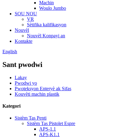
Machin
Woulo Jumbo
SOU NOU
VR
Sètifika kalifikasyon
Nouvèl
Nouvèl Konpayi an
Kontakte
English
Sant pwodwi
Lakay
Pwodwi yo
Pwoteksyon Enteryè ak Sifas
Kouvèti machin plastik
Kategori
Sistèm Tas Penti
Sistèm Tas Pistolet Espre
APS-1.1
APS-K1.1