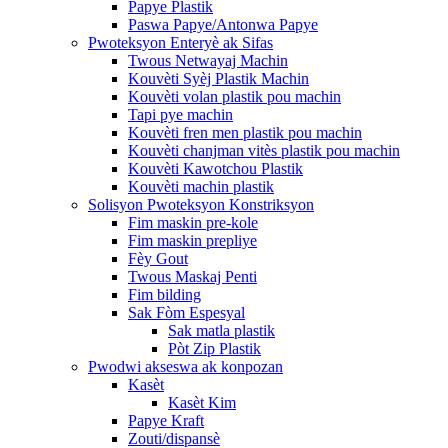
Papye Plastik
Paswa Papye/Antonwa Papye
Pwoteksyon Enteryè ak Sifas
Twous Netwayaj Machin
Kouvèti Syèj Plastik Machin
Kouvèti volan plastik pou machin
Tapi pye machin
Kouvèti fren men plastik pou machin
Kouvèti chanjman vitès plastik pou machin
Kouvèti Kawotchou Plastik
Kouvèti machin plastik
Solisyon Pwoteksyon Konstriksyon
Fim maskin pre-kole
Fim maskin prepliye
Fèy Gout
Twous Maskaj Penti
Fim bilding
Sak Fòm Espesyal
Sak matla plastik
Pòt Zip Plastik
Pwodwi akseswa ak konpozan
Kasèt
Kasèt Kim
Papye Kraft
Zouti/dispansè