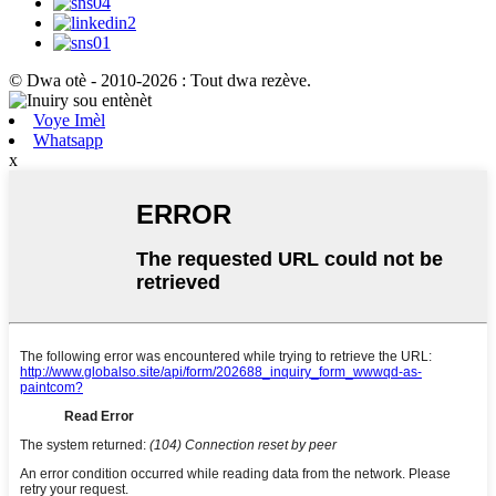
© Dwa otè - 2010-2026 : Tout dwa rezève.
Voye Imèl
Whatsapp
x