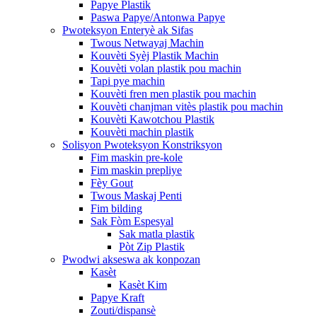
Papye Plastik
Paswa Papye/Antonwa Papye
Pwoteksyon Enteryè ak Sifas
Twous Netwayaj Machin
Kouvèti Syèj Plastik Machin
Kouvèti volan plastik pou machin
Tapi pye machin
Kouvèti fren men plastik pou machin
Kouvèti chanjman vitès plastik pou machin
Kouvèti Kawotchou Plastik
Kouvèti machin plastik
Solisyon Pwoteksyon Konstriksyon
Fim maskin pre-kole
Fim maskin prepliye
Fèy Gout
Twous Maskaj Penti
Fim bilding
Sak Fòm Espesyal
Sak matla plastik
Pòt Zip Plastik
Pwodwi akseswa ak konpozan
Kasèt
Kasèt Kim
Papye Kraft
Zouti/dispansè