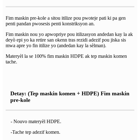
Fim maskin pre-kole a sitou itilize pou pwoteje pati ki pa gen
penti pandan pwosesis penti konstriksyon an.
Fim maskin nou yo apwopriye pou itilizasyon andedan kay la ak
deyò epi yo ka retire san okenn tras rezidi adezif pou jiska sis
mwa apre yo fin itilize yo (andedan kay la sèlman).
Materyèl la se 100% fim maskin HDPE ak tep maskin komen
tache.
Detay: (Tep maskin komen + HDPE) Fim maskin
pre-kole
- Nouvo materyèl HDPE.
-Tache tep adezif komen.