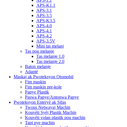
APS-1.1
APS-K1.1
APS-3.1
APS-3.5
APS-K3.5
APS-4.0
APS-4.1
APS-4.2
APS-3.5V
Mini tas melanj
Tas pou melanje
Tas melanje 1.0
Tas melanje 2.0
Baton melanje
Adaptè
Maskaj ak Pwoteksyon Otomobil
Fim maskin
Fim maskin pre-kole
Papye Plastik
Paswa Papye/Antonwa Papye
Pwoteksyon Enteryè ak Sifas
Twous Netwayaj Machin
Kouvèti Syèj Plastik Machin
Kouvèti volan plastik pou machin
Tapi pye machin