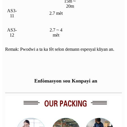
15m ~
20m
AS3-
2.7 mèt
11
AS3-
2.7 ~ 4
12
mèt
Remak: Pwodwi a ta ka fèt selon demann espesyal kliyan an.
Enfòmasyon sou Konpayi an