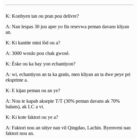
K: Konbyen tan ou pran pou delivre?
A: Nan lespas 30 jou apre yo fin resevwa peman davans kliyan
an.
K: Ki kantite mini lòd ou a?
A: 3000 woulo pou chak gwosè.
K: Èske ou ka bay yon echantiyon?
A: wi, echantiyon an ta ka gratis, men kliyan an ta dwe peye pri
eksprime a.
K: E kijan peman ou an ye?
A: Nou te kapab aksepte T/T (30% peman davans ak 70%
balans), ak LC a vi.
K: Ki kote faktori ou ye a?
A: Faktori nou an sitiye nan vil Qingdao, Lachin. Byenveni nan
faktori nou an.