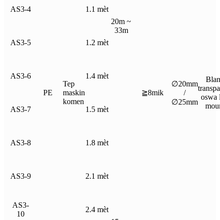
AS3-4
1.1 mèt
20m ~
33m
AS3-5
1.2 mèt
AS3-6
1.4 mèt
Blan
Tep
∅20mm
transp
PE
maskin
≧8mik
/
oswa 
komen
∅25mm
mou
AS3-7
1.5 mèt
AS3-8
1.8 mèt
AS3-9
2.1 mèt
AS3-
2.4 mèt
10