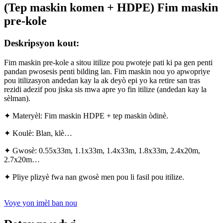
(Tep maskin komen + HDPE) Fim maskin
pre-kole
Deskripsyon kout:
Fim maskin pre-kole a sitou itilize pou pwoteje pati ki pa gen penti
pandan pwosesis penti bilding lan. Fim maskin nou yo apwopriye
pou itilizasyon andedan kay la ak deyò epi yo ka retire san tras
rezidi adezif pou jiska sis mwa apre yo fin itilize (andedan kay la
sèlman).
✦ Materyèl: Fim maskin HDPE + tep maskin òdinè.
✦ Koulè: Blan, klè…
✦ Gwosè: 0.55x33m, 1.1x33m, 1.4x33m, 1.8x33m, 2.4x20m,
2.7x20m…
✦ Pliye plizyè fwa nan gwosè men pou li fasil pou itilize.
Voye yon imèl ban nou