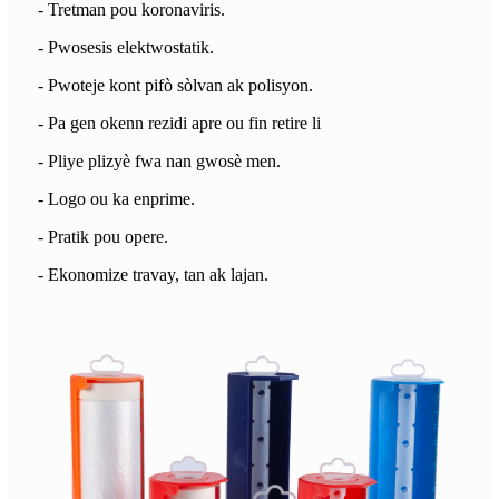
- Tretman pou koronaviris.
- Pwosesis elektwostatik.
- Pwoteje kont pifò sòlvan ak polisyon.
- Pa gen okenn rezidi apre ou fin retire li
- Pliye plizyè fwa nan gwosè men.
- Logo ou ka enprime.
- Pratik pou opere.
- Ekonomize travay, tan ak lajan.