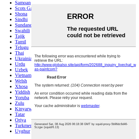
Samoan
Scots Gaelic
Shona
Sindhi
Sundanese
Swahili
Tajik
Tamil
Telugu
Thai
Ukrainian
Urdu
Uzbek
Vietnamese
Welsh
Xhosa
Yiddish
Yoruba
Zulu
Kinyarwanda
Tatar
Oriya
Turkmen
Uyghur