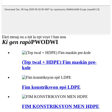
Ekri mesaj ou a isit la epi voye l ban nou
Ki gen rapò
PWODWI
(Tep twal + HDPE) Fim maskin pre-
kole
Fim konstriksyon epè LDPE
FIM KONSTRIKSYON MEN HDPE