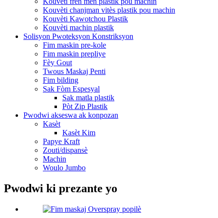
Kouvèti fren men plastik pou machin
Kouvèti chanjman vitès plastik pou machin
Kouvèti Kawotchou Plastik
Kouvèti machin plastik
Solisyon Pwoteksyon Konstriksyon
Fim maskin pre-kole
Fim maskin prepliye
Fèy Gout
Twous Maskaj Penti
Fim bilding
Sak Fòm Espesyal
Sak matla plastik
Pòt Zip Plastik
Pwodwi akseswa ak konpozan
Kasèt
Kasèt Kim
Papye Kraft
Zouti/dispansè
Machin
Woulo Jumbo
Pwodwi ki prezante yo