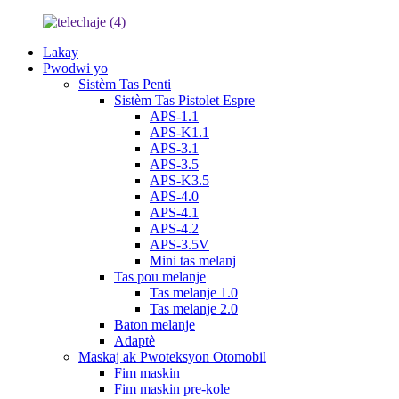
Lakay
Pwodwi yo
Sistèm Tas Penti
Sistèm Tas Pistolet Espre
APS-1.1
APS-K1.1
APS-3.1
APS-3.5
APS-K3.5
APS-4.0
APS-4.1
APS-4.2
APS-3.5V
Mini tas melanj
Tas pou melanje
Tas melanje 1.0
Tas melanje 2.0
Baton melanje
Adaptè
Maskaj ak Pwoteksyon Otomobil
Fim maskin
Fim maskin pre-kole