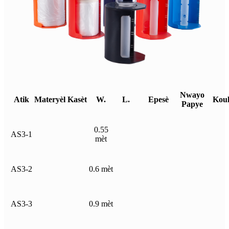
Nwayo
Atik
Materyèl
Kasèt
W.
L.
Epesè
Koul
Papye
0.55
AS3-1
mèt
AS3-2
0.6 mèt
AS3-3
0.9 mèt