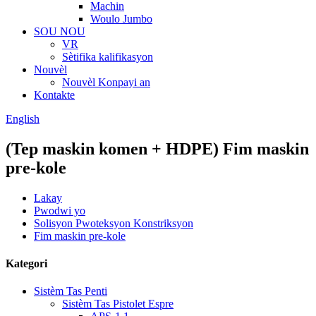
Machin
Woulo Jumbo
SOU NOU
VR
Sètifika kalifikasyon
Nouvèl
Nouvèl Konpayi an
Kontakte
English
(Tep maskin komen + HDPE) Fim maskin
pre-kole
Lakay
Pwodwi yo
Solisyon Pwoteksyon Konstriksyon
Fim maskin pre-kole
Kategori
Sistèm Tas Penti
Sistèm Tas Pistolet Espre