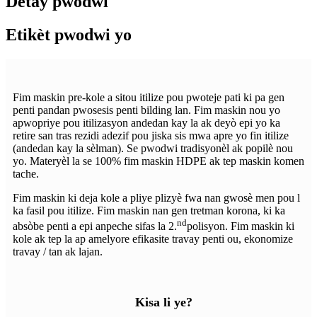
Detay pwodwi
Etikèt pwodwi yo
Fim maskin pre-kole a sitou itilize pou pwoteje pati ki pa gen
penti pandan pwosesis penti bilding lan. Fim maskin nou yo
apwopriye pou itilizasyon andedan kay la ak deyò epi yo ka
retire san tras rezidi adezif pou jiska sis mwa apre yo fin itilize
(andedan kay la sèlman). Se pwodwi tradisyonèl ak popilè nou
yo. Materyèl la se 100% fim maskin HDPE ak tep maskin komen
tache.
Fim maskin ki deja kole a pliye plizyè fwa nan gwosè men pou l
ka fasil pou itilize. Fim maskin nan gen tretman korona, ki ka
nd
absòbe penti a epi anpeche sifas la 2.
polisyon. Fim maskin ki
kole ak tep la ap amelyore efikasite travay penti ou, ekonomize
travay / tan ak lajan.
Kisa li ye?