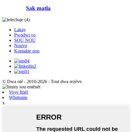
Sak matla
Lakay
Pwodwi yo
SOU NOU
Nouvo
Kontakte nou
© Dwa otè - 2010-2026 : Tout dwa rezève.
Voye Imèl
Whatsapp
x