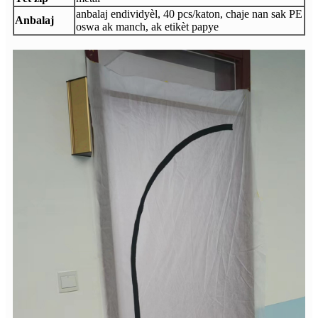
anbalaj endividyèl, 40 pcs/katon, chaje nan sak PE
Anbalaj
oswa ak manch, ak etikèt papye