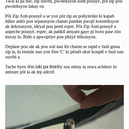
Twal ki pa tise, zip ouvèti, pwoteksyon kont pousyè, pòt zip pou
pwoteksyon lakay ou
Pòt Zip Anti-pousyè a se yon pòt zip an poliyiretàn ki kapab
itilize ankò pou separasyon chanm pandan pwojè konstriksyon
ak dekorasyon, ideyal pou penti espre. Pòt Zip Anti-pousyè a
anpeche pousyè, espre, ak patikil amyant gaye pi lwen pase zòn
travay la. Rido a apwopriye pou plizyè itilizasyon.
Deplase pou ale ak pou soti nan lòt chanm se rapid e fasil grasa
zip la, ki enstale nan yon fòm 'C' ki pèmèt aksè konplè e fasil nan
ouvèti a.
Tache byen fèm la
ki pa tise
fèy sou miray la oswa achitrav ki
antoure pòt la ak tep adezif.