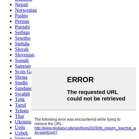
Nepali
Norwegian
Pashto
Persian
Punjabi
Serbian
Sesotho
Sinhala
Slovak
Slovenian
Somali
Samoan
Scots Gaelic
Shona
Sindhi
Sundanese
Swahili
Tajik
Tamil
Telugu
Thai
Ukrainian
Urdu
Uzbek
Vietnamese