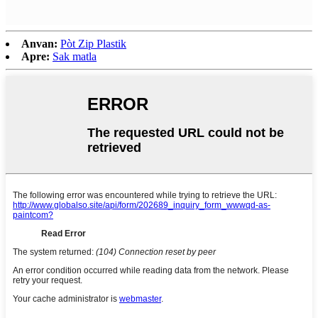
Anvan:
Pòt Zip Plastik
Apre:
Sak matla