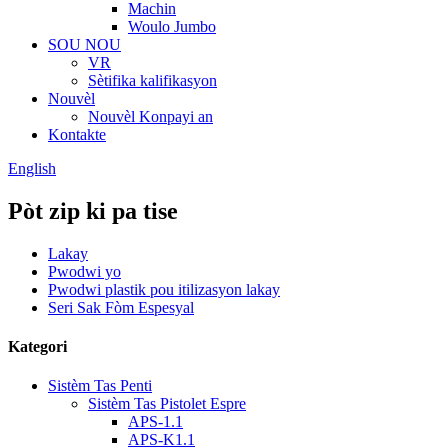
Machin
Woulo Jumbo
SOU NOU
VR
Sètifika kalifikasyon
Nouvèl
Nouvèl Konpayi an
Kontakte
English
Pòt zip ki pa tise
Lakay
Pwodwi yo
Pwodwi plastik pou itilizasyon lakay
Seri Sak Fòm Espesyal
Kategori
Sistèm Tas Penti
Sistèm Tas Pistolet Espre
APS-1.1
APS-K1.1