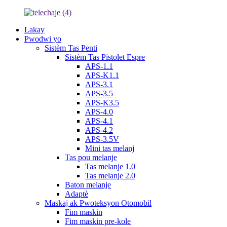
Lakay
Pwodwi yo
Sistèm Tas Penti
Sistèm Tas Pistolet Espre
APS-1.1
APS-K1.1
APS-3.1
APS-3.5
APS-K3.5
APS-4.0
APS-4.1
APS-4.2
APS-3.5V
Mini tas melanj
Tas pou melanje
Tas melanje 1.0
Tas melanje 2.0
Baton melanje
Adaptè
Maskaj ak Pwoteksyon Otomobil
Fim maskin
Fim maskin pre-kole