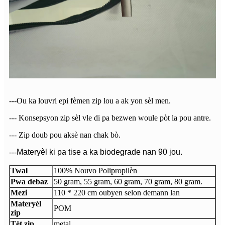
---Ou ka louvri epi fèmen zip lou a ak yon sèl men.
--- Konsepsyon zip sèl vle di pa bezwen woule pòt la pou antre.
--- Zip doub pou aksè nan chak bò.
---
Materyèl ki pa tise a ka biodegrade nan 90 jou.
Twal
100% Nouvo Polipropilèn
Pwa debaz
50 gram, 55 gram, 60 gram, 70 gram, 80 gram.
Mezi
110 * 220 cm oubyen selon demann lan
Materyèl
POM
zip
Tèt zip
metal