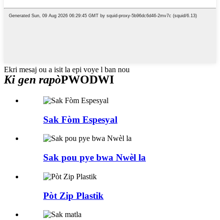
Ekri mesaj ou a isit la epi voye l ban nou
Ki gen rapò
PWODWI
Sak Fòm Espesyal
Sak pou pye bwa Nwèl la
Pòt Zip Plastik