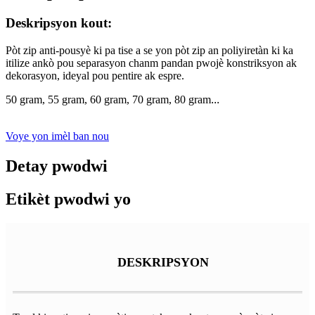
Deskripsyon kout:
Pòt zip anti-pousyè ki pa tise a se yon pòt zip an poliyiretàn ki ka
itilize ankò pou separasyon chanm pandan pwojè konstriksyon ak
dekorasyon, ideyal pou pentire ak espre.
50 gram, 55 gram, 60 gram, 70 gram, 80 gram
...
Voye yon imèl ban nou
Detay pwodwi
Etikèt pwodwi yo
DESKRIPSYON