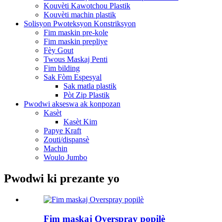
Kouvèti Kawotchou Plastik
Kouvèti machin plastik
Solisyon Pwoteksyon Konstriksyon
Fim maskin pre-kole
Fim maskin prepliye
Fèy Gout
Twous Maskaj Penti
Fim bilding
Sak Fòm Espesyal
Sak matla plastik
Pòt Zip Plastik
Pwodwi akseswa ak konpozan
Kasèt
Kasèt Kim
Papye Kraft
Zouti/dispansè
Machin
Woulo Jumbo
Pwodwi ki prezante yo
Fim maskaj Overspray popilè