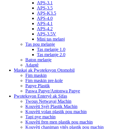
APS-3.1
APS-3.5
APS-K3.5
APS-4.0
APS-4.1
APS-4.2
APS-3.5V
Mini tas melanj
Tas pou melanje
Tas melanje 1.0
Tas melanje 2.0
Baton melanje
Adaptè
Maskaj ak Pwoteksyon Otomobil
Fim maskin
Fim maskin pre-kole
Papye Plastik
Paswa Papye/Antonwa Papye
Pwoteksyon Enteryè ak Sifas
Twous Netwayaj Machin
Kouvèti Syèj Plastik Machin
Kouvèti volan plastik pou machin
Tapi pye machin
Kouvèti fren men plastik pou machin
Kouvèti chanjman vitès plastik pou machin