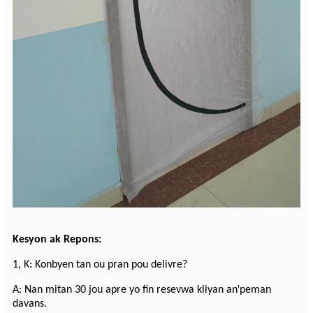
Kesyon ak Repons:
1, K: Konbyen tan ou pran pou delivre?
'
A: Nan mitan 30 jou apre yo fin resevwa kliyan an
peman
davans.