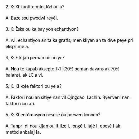
2, K: Ki kantite mini lòd ou a?
A: Baze sou pwodwi reyèl.
3, K: Èske ou ka bay yon echantiyon?
A: wi, echantiyon an ta ka gratis, men kliyan an ta dwe peye pri
eksprime a.
4, K: E kijan peman ou an ye?
A: Nou te kapab aksepte T/T (30% peman davans ak 70%
balans), ak LC a vi.
5, K: Ki kote faktori ou ye a?
A: Faktori nou an sitiye nan vil Qingdao, Lachin. Byenveni nan
faktori nou an.
6, K: Ki enfòmasyon nesesè ou bezwen konnen?
A: Tanpri di nou kijan ou itilize l, longè l, lajè l, epesè l ak
metòd anbalaj la.