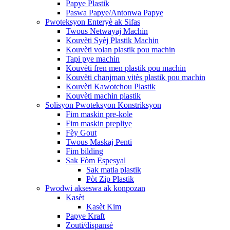
Papye Plastik
Paswa Papye/Antonwa Papye
Pwoteksyon Enteryè ak Sifas
Twous Netwayaj Machin
Kouvèti Syèj Plastik Machin
Kouvèti volan plastik pou machin
Tapi pye machin
Kouvèti fren men plastik pou machin
Kouvèti chanjman vitès plastik pou machin
Kouvèti Kawotchou Plastik
Kouvèti machin plastik
Solisyon Pwoteksyon Konstriksyon
Fim maskin pre-kole
Fim maskin prepliye
Fèy Gout
Twous Maskaj Penti
Fim bilding
Sak Fòm Espesyal
Sak matla plastik
Pòt Zip Plastik
Pwodwi akseswa ak konpozan
Kasèt
Kasèt Kim
Papye Kraft
Zouti/dispansè