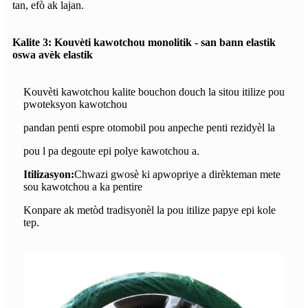
tan, efò ak lajan.
Kalite 3: Kouvèti kawotchou monolitik - san bann elastik
oswa avèk elastik
Kouvèti kawotchou kalite bouchon douch la sitou itilize pou
pwoteksyon kawotchou
pandan penti espre otomobil pou anpeche penti rezidyèl la
pou l pa degoute epi polye kawotchou a.
Itilizasyon:
Chwazi gwosè ki apwopriye a dirèkteman mete
sou kawotchou a ka pentire
Konpare ak metòd tradisyonèl la pou itilize papye epi kole
tep.