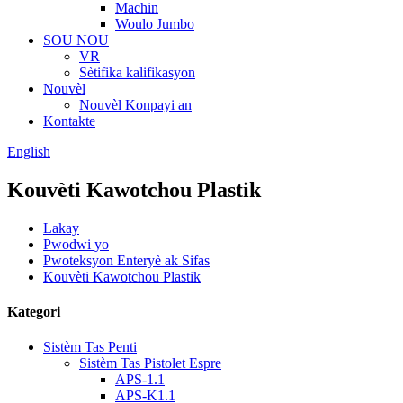
Machin
Woulo Jumbo
SOU NOU
VR
Sètifika kalifikasyon
Nouvèl
Nouvèl Konpayi an
Kontakte
English
Kouvèti Kawotchou Plastik
Lakay
Pwodwi yo
Pwoteksyon Enteryè ak Sifas
Kouvèti Kawotchou Plastik
Kategori
Sistèm Tas Penti
Sistèm Tas Pistolet Espre
APS-1.1
APS-K1.1