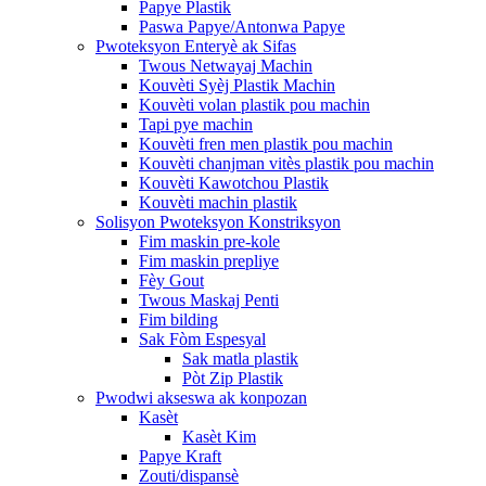
Papye Plastik
Paswa Papye/Antonwa Papye
Pwoteksyon Enteryè ak Sifas
Twous Netwayaj Machin
Kouvèti Syèj Plastik Machin
Kouvèti volan plastik pou machin
Tapi pye machin
Kouvèti fren men plastik pou machin
Kouvèti chanjman vitès plastik pou machin
Kouvèti Kawotchou Plastik
Kouvèti machin plastik
Solisyon Pwoteksyon Konstriksyon
Fim maskin pre-kole
Fim maskin prepliye
Fèy Gout
Twous Maskaj Penti
Fim bilding
Sak Fòm Espesyal
Sak matla plastik
Pòt Zip Plastik
Pwodwi akseswa ak konpozan
Kasèt
Kasèt Kim
Papye Kraft
Zouti/dispansè