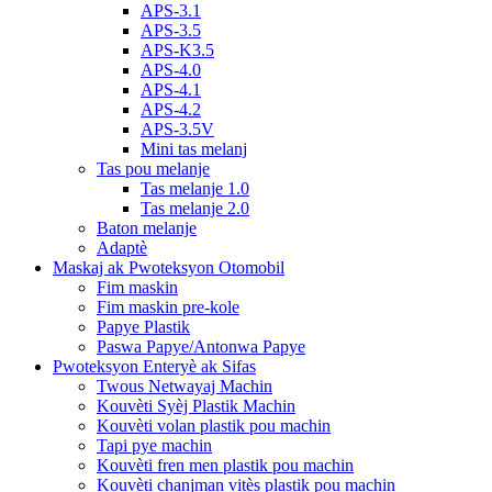
APS-3.1
APS-3.5
APS-K3.5
APS-4.0
APS-4.1
APS-4.2
APS-3.5V
Mini tas melanj
Tas pou melanje
Tas melanje 1.0
Tas melanje 2.0
Baton melanje
Adaptè
Maskaj ak Pwoteksyon Otomobil
Fim maskin
Fim maskin pre-kole
Papye Plastik
Paswa Papye/Antonwa Papye
Pwoteksyon Enteryè ak Sifas
Twous Netwayaj Machin
Kouvèti Syèj Plastik Machin
Kouvèti volan plastik pou machin
Tapi pye machin
Kouvèti fren men plastik pou machin
Kouvèti chanjman vitès plastik pou machin