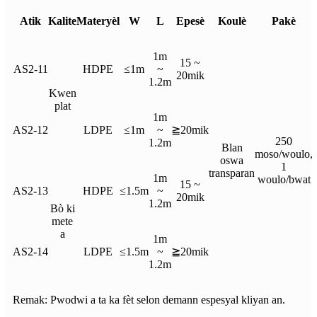
Atik
Kalite
Materyèl
W
L
Epesè
Koulè
Pakè
1m
15 ~
AS2-11
HDPE
≤1m
~
20mik
1.2m
Kwen
plat
1m
AS2-12
LDPE
≤1m
~
≧20mik
250
1.2m
Blan
moso/woulo,
oswa
1
transparan
1m
woulo/bwat
15 ~
AS2-13
HDPE
≤1.5m
~
20mik
1.2m
Bò ki
mete
a
1m
AS2-14
LDPE
≤1.5m
~
≧20mik
1.2m
Remak: Pwodwi a ta ka fèt selon demann espesyal kliyan an.