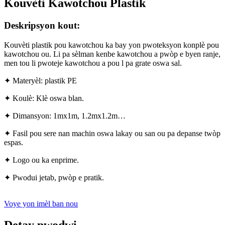
Kouvèti Kawotchou Plastik
Deskripsyon kout:
Kouvèti plastik pou kawotchou ka bay yon pwoteksyon konplè pou
kawotchou ou. Li pa sèlman kenbe kawotchou a pwòp e byen ranje,
men tou li pwoteje kawotchou a pou l pa grate oswa sal.
✦ Materyèl: plastik PE
✦ Koulè: Klè oswa blan.
✦ Dimansyon: 1mx1m, 1.2mx1.2m…
✦ Fasil pou sere nan machin oswa lakay ou san ou pa depanse twòp
espas.
✦ Logo ou ka enprime.
✦ Pwodui jetab, pwòp e pratik.
Voye yon imèl ban nou
Detay pwodwi