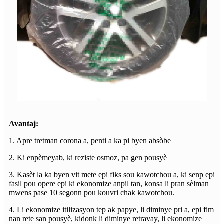
Avantaj:
1. Apre tretman corona a, penti a ka pi byen absòbe
2. Ki enpèmeyab, ki reziste osmoz, pa gen pousyè
3. Kasèt la ka byen vit mete epi fiks sou kawotchou a, ki senp epi
fasil pou opere epi ki ekonomize anpil tan, konsa li pran sèlman
mwens pase 10 segonn pou kouvri chak kawotchou.
4. Li ekonomize itilizasyon tep ak papye, li diminye pri a, epi fim
nan rete san pousyè, kidonk li diminye retravay, li ekonomize