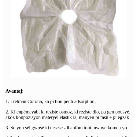
Avantaj:
1. Tretman Corona, ka pi bon penti adsorption,
2. Ki enpèmeyab, ki reziste osmoz, ki reziste dlo, pa gen pousyè,
akòz konpozisyon materyèl elastik la, manyen pi fasil e pi egzak
3. Se yon sèl gwosè ki nesesè - li anfòm tout mwaye komen yo