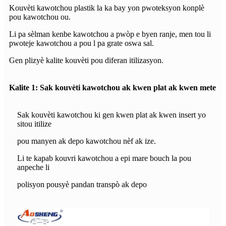
Kouvèti kawotchou plastik la ka bay yon pwoteksyon konplè
pou kawotchou ou.
Li pa sèlman kenbe kawotchou a pwòp e byen ranje, men tou li
pwoteje kawotchou a pou l pa grate oswa sal.
Gen plizyè kalite kouvèti pou diferan itilizasyon.
Kalite 1: Sak kouvèti kawotchou ak kwen plat ak kwen mete
Sak kouvèti kawotchou ki gen kwen plat ak kwen insert yo
sitou itilize
pou manyen ak depo kawotchou nèf ak ize.
Li te kapab kouvri kawotchou a epi mare bouch la pou
anpeche li
polisyon pousyè pandan transpò ak depo