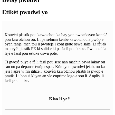
Etikèt pwodwi yo
Kouvèti plastik pou kawotchou ka bay yon pwoteksyon konplè
pou kawotchou ou. Li pa sèlman kenbe kawotchou a pwòp e
byen ranje, men tou li pwoteje l kont grate oswa salte. Li fèt ak
materyèl plastik PE ki solid e ki pa fasil pou kraze. Pwa total la
lejè e fasil pou estoke oswa pote.
Ti gwosè pliye a fè li fasil pou sere nan machin oswa lakay ou
san ou pa depanse twòp espas. Kòm yon pwodwi jetab, ou ka
jete l apre w fin itilize l, kouvèti kawotchou plastik la pwòp e
pratik. Li bon si kliyan an vle enprime logo a sou li. Anplis, li
fasil pou itilize.
Kisa li ye?