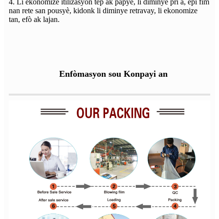
4. Li ekonomize itilizasyon tep ak papye, li diminye pri a, epi fim
nan rete san pousyè, kidonk li diminye retravay, li ekonomize
tan, efò ak lajan.
Enfòmasyon sou Konpayi an