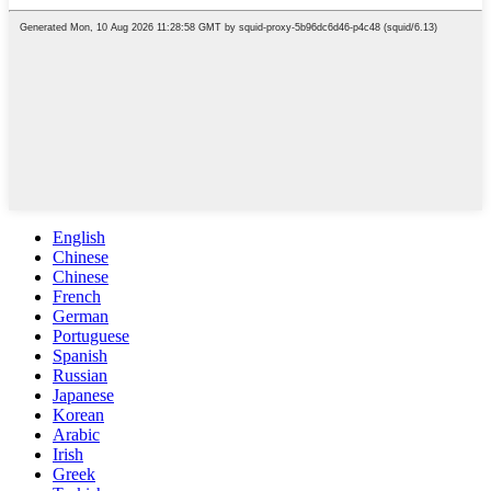
English
Chinese
Chinese
French
German
Portuguese
Spanish
Russian
Japanese
Korean
Arabic
Irish
Greek