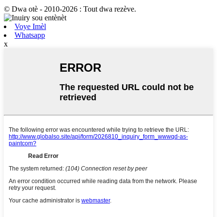
© Dwa otè - 2010-2026 : Tout dwa rezève.
Voye Imèl
Whatsapp
x