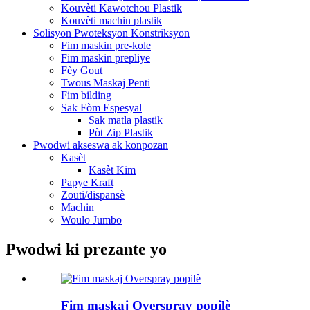
Kouvèti Kawotchou Plastik
Kouvèti machin plastik
Solisyon Pwoteksyon Konstriksyon
Fim maskin pre-kole
Fim maskin prepliye
Fèy Gout
Twous Maskaj Penti
Fim bilding
Sak Fòm Espesyal
Sak matla plastik
Pòt Zip Plastik
Pwodwi akseswa ak konpozan
Kasèt
Kasèt Kim
Papye Kraft
Zouti/dispansè
Machin
Woulo Jumbo
Pwodwi ki prezante yo
Fim maskaj Overspray popilè