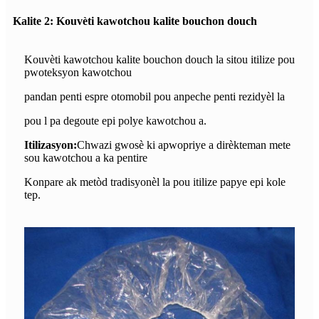
Kalite 2: Kouvèti kawotchou kalite bouchon douch
Kouvèti kawotchou kalite bouchon douch la sitou itilize pou
pwoteksyon kawotchou
pandan penti espre otomobil pou anpeche penti rezidyèl la
pou l pa degoute epi polye kawotchou a.
Itilizasyon:
Chwazi gwosè ki apwopriye a dirèkteman mete
sou kawotchou a ka pentire
Konpare ak metòd tradisyonèl la pou itilize papye epi kole
tep.