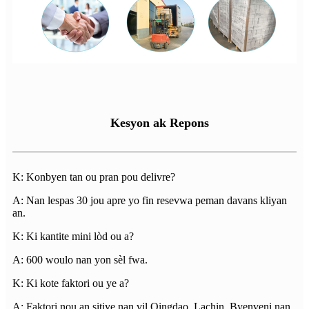
Kesyon ak Repons
K: Konbyen tan ou pran pou delivre?
A: Nan lespas 30 jou apre yo fin resevwa peman davans kliyan
an.
K: Ki kantite mini lòd ou a?
A: 600 woulo nan yon sèl fwa.
K: Ki kote faktori ou ye a?
A: Faktori nou an sitiye nan vil Qingdao, Lachin. Byenveni nan