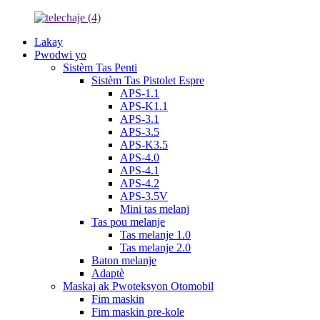
Lakay
Pwodwi yo
Sistèm Tas Penti
Sistèm Tas Pistolet Espre
APS-1.1
APS-K1.1
APS-3.1
APS-3.5
APS-K3.5
APS-4.0
APS-4.1
APS-4.2
APS-3.5V
Mini tas melanj
Tas pou melanje
Tas melanje 1.0
Tas melanje 2.0
Baton melanje
Adaptè
Maskaj ak Pwoteksyon Otomobil
Fim maskin
Fim maskin pre-kole