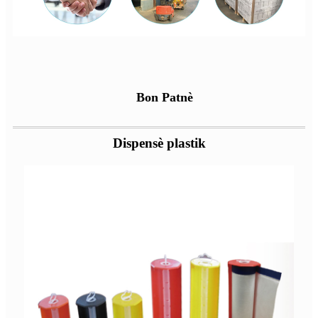
Bon Patnè
Dispensè plastik