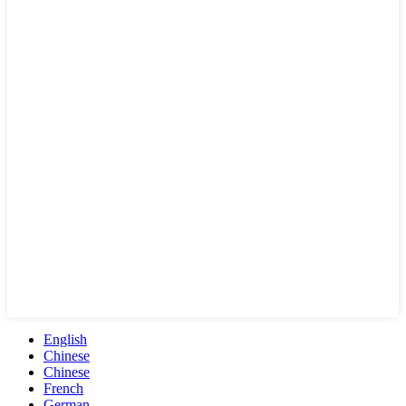
English
Chinese
Chinese
French
German