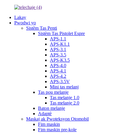
Lakay
Pwodwi yo
Sistèm Tas Penti
Sistèm Tas Pistolet Espre
APS-1.1
APS-K1.1
APS-3.1
APS-3.5
APS-K3.5
APS-4.0
APS-4.1
APS-4.2
APS-3.5V
Mini tas melanj
Tas pou melanje
Tas melanje 1.0
Tas melanje 2.0
Baton melanje
Adaptè
Maskaj ak Pwoteksyon Otomobil
Fim maskin
Fim maskin pre-kole