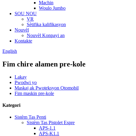
Machin
Woulo Jumbo
SOU NOU
VR
Sètifika kalifikasyon
Nouvèl
Nouvèl Konpayi an
Kontakte
English
Fim chire alamen pre-kole
Lakay
Pwodwi yo
Maskaj ak Pwoteksyon Otomobil
Fim maskin pre-kole
Kategori
Sistèm Tas Penti
Sistèm Tas Pistolet Espre
APS-1.1
APS-K1.1