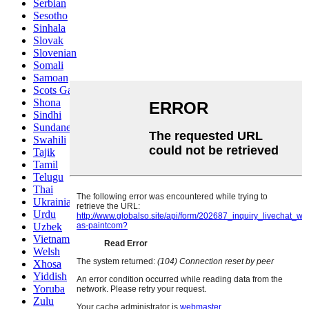
Serbian
Sesotho
Sinhala
Slovak
Slovenian
Somali
Samoan
Scots Gaelic
Shona
Sindhi
Sundanese
Swahili
Tajik
Tamil
Telugu
Thai
Ukrainian
Urdu
Uzbek
Vietnamese
Welsh
Xhosa
Yiddish
Yoruba
Zulu