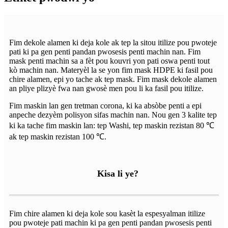
Fim dekole alamen ki deja kole ak tep la sitou itilize pou pwoteje
pati ki pa gen penti pandan pwosesis penti machin nan. Fim
mask penti machin sa a fèt pou kouvri yon pati oswa penti tout
kò machin nan. Materyèl la se yon fim mask HDPE ki fasil pou
chire alamen, epi yo tache ak tep mask. Fim mask dekole alamen
an pliye plizyè fwa nan gwosè men pou li ka fasil pou itilize.
Fim maskin lan gen tretman corona, ki ka absòbe penti a epi
anpeche dezyèm polisyon sifas machin nan. Nou gen 3 kalite tep
ki ka tache fim maskin lan: tep Washi, tep maskin rezistan 80 ℃
ak tep maskin rezistan 100 ℃.
Kisa li ye?
Fim chire alamen ki deja kole sou kasèt la espesyalman itilize
pou pwoteje pati machin ki pa gen penti pandan pwosesis penti