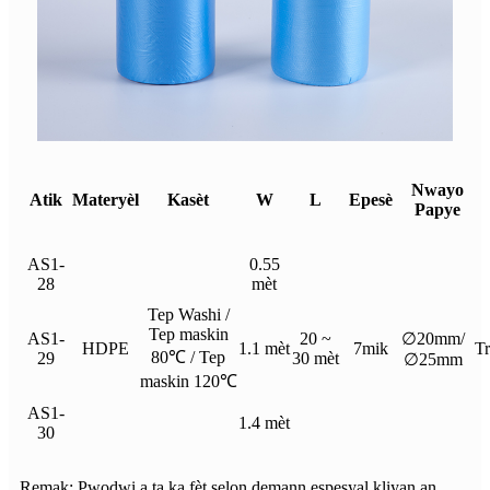
Nwayo
Atik
Materyèl
Kasèt
W
L
Epesè
Papye
AS1-
0.55
28
mèt
Tep Washi /
Tep maskin
AS1-
20 ~
∅20mm/
HDPE
1.1 mèt
7mik
Tr
80℃ / Tep
29
30 mèt
∅25mm
maskin 120℃
AS1-
1.4 mèt
30
Remak: Pwodwi a ta ka fèt selon demann espesyal kliyan an.