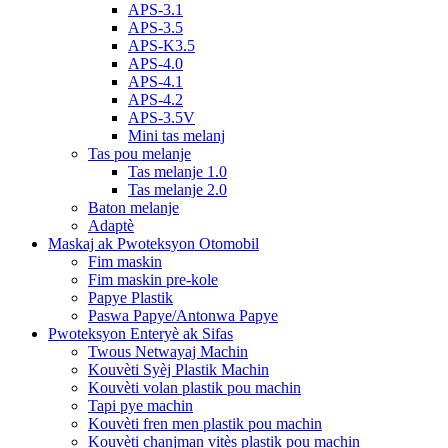
APS-3.1
APS-3.5
APS-K3.5
APS-4.0
APS-4.1
APS-4.2
APS-3.5V
Mini tas melanj
Tas pou melanje
Tas melanje 1.0
Tas melanje 2.0
Baton melanje
Adaptè
Maskaj ak Pwoteksyon Otomobil
Fim maskin
Fim maskin pre-kole
Papye Plastik
Paswa Papye/Antonwa Papye
Pwoteksyon Enteryè ak Sifas
Twous Netwayaj Machin
Kouvèti Syèj Plastik Machin
Kouvèti volan plastik pou machin
Tapi pye machin
Kouvèti fren men plastik pou machin
Kouvèti chanjman vitès plastik pou machin