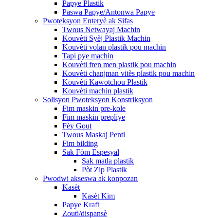
Papye Plastik
Paswa Papye/Antonwa Papye
Pwoteksyon Enteryè ak Sifas
Twous Netwayaj Machin
Kouvèti Syèj Plastik Machin
Kouvèti volan plastik pou machin
Tapi pye machin
Kouvèti fren men plastik pou machin
Kouvèti chanjman vitès plastik pou machin
Kouvèti Kawotchou Plastik
Kouvèti machin plastik
Solisyon Pwoteksyon Konstriksyon
Fim maskin pre-kole
Fim maskin prepliye
Fèy Gout
Twous Maskaj Penti
Fim bilding
Sak Fòm Espesyal
Sak matla plastik
Pòt Zip Plastik
Pwodwi akseswa ak konpozan
Kasèt
Kasèt Kim
Papye Kraft
Zouti/dispansè