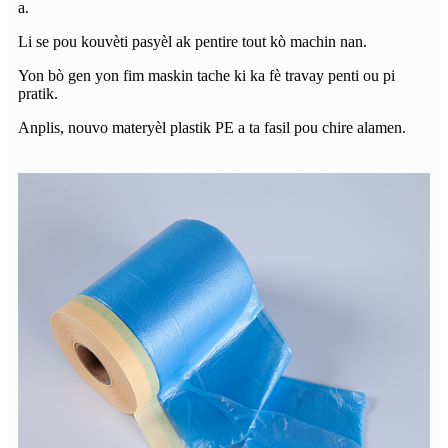
a.
Li se pou kouvèti pasyèl ak pentire tout kò machin nan.
Yon bò gen yon fim maskin tache ki ka fè travay penti ou pi
pratik.
Anplis, nouvo materyèl plastik PE a ta fasil pou chire alamen.