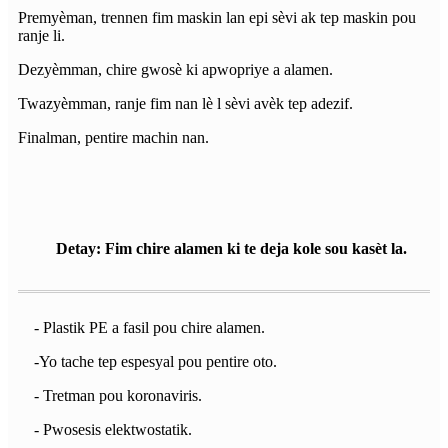
Premyèman, trennen fim maskin lan epi sèvi ak tep maskin pou
ranje li.
Dezyèmman, chire gwosè ki apwopriye a alamen.
Twazyèmman, ranje fim nan lè l sèvi avèk tep adezif.
Finalman, pentire machin nan.
Detay: Fim chire alamen ki te deja kole sou kasèt la.
- Plastik PE a fasil pou chire alamen.
-Yo tache tep espesyal pou pentire oto.
- Tretman pou koronaviris.
- Pwosesis elektwostatik.