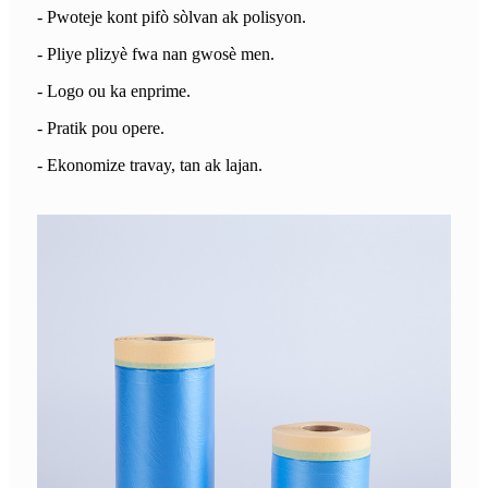
- Pwoteje kont pifò sòlvan ak polisyon.
- Pliye plizyè fwa nan gwosè men.
- Logo ou ka enprime.
- Pratik pou opere.
- Ekonomize travay, tan ak lajan.