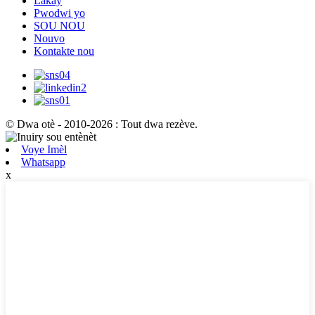
Lakay
Pwodwi yo
SOU NOU
Nouvo
Kontakte nou
© Dwa otè - 2010-2026 : Tout dwa rezève.
Voye Imèl
Whatsapp
x