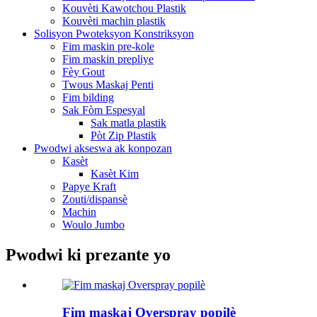
Kouvèti Kawotchou Plastik
Kouvèti machin plastik
Solisyon Pwoteksyon Konstriksyon
Fim maskin pre-kole
Fim maskin prepliye
Fèy Gout
Twous Maskaj Penti
Fim bilding
Sak Fòm Espesyal
Sak matla plastik
Pòt Zip Plastik
Pwodwi akseswa ak konpozan
Kasèt
Kasèt Kim
Papye Kraft
Zouti/dispansè
Machin
Woulo Jumbo
Pwodwi ki prezante yo
Fim maskaj Overspray popilè