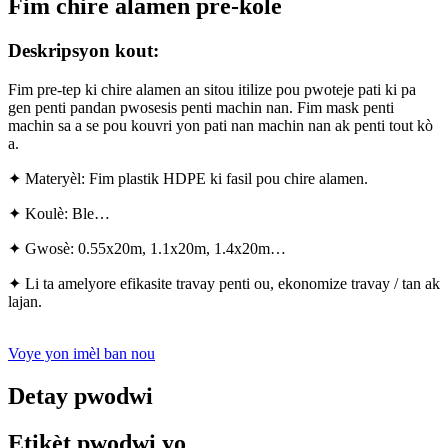
Fim chire alamen pre-kole
Deskripsyon kout:
Fim pre-tep ki chire alamen an sitou itilize pou pwoteje pati ki pa
gen penti pandan pwosesis penti machin nan. Fim mask penti
machin sa a se pou kouvri yon pati nan machin nan ak penti tout kò
a.
✦ Materyèl: Fim plastik HDPE ki fasil pou chire alamen.
✦ Koulè: Ble…
✦ Gwosè: 0.55x20m, 1.1x20m, 1.4x20m…
✦ Li ta amelyore efikasite travay penti ou, ekonomize travay / tan ak
lajan.
Voye yon imèl ban nou
Detay pwodwi
Etikèt pwodwi yo