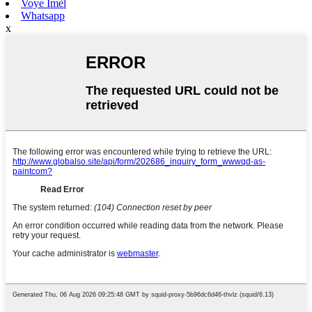
Voye Imèl
Whatsapp
x