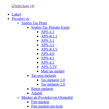
Lakay
Pwodwi yo
Sistèm Tas Penti
Sistèm Tas Pistolet Espre
APS-1.1
APS-K1.1
APS-3.1
APS-3.5
APS-K3.5
APS-4.0
APS-4.1
APS-4.2
APS-3.5V
Mini tas melanj
Tas pou melanje
Tas melanje 1.0
Tas melanje 2.0
Baton melanje
Adaptè
Maskaj ak Pwoteksyon Otomobil
Fim maskin
Fim maskin pre-kole