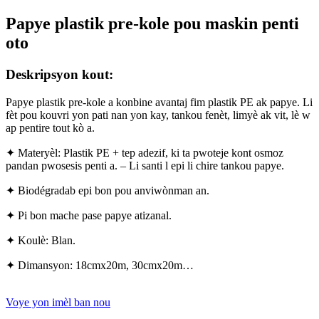
Papye plastik pre-kole pou maskin penti
oto
Deskripsyon kout:
Papye plastik pre-kole a konbine avantaj fim plastik PE ak papye. Li
fèt pou kouvri yon pati nan yon kay, tankou fenèt, limyè ak vit, lè w
ap pentire tout kò a.
✦ Materyèl: Plastik PE + tep adezif, ki ta pwoteje kont osmoz
pandan pwosesis penti a. – Li santi l epi li chire tankou papye.
✦ Biodégradab epi bon pou anviwònman an.
✦ Pi bon mache pase papye atizanal.
✦ Koulè: Blan.
✦ Dimansyon: 18cmx20m, 30cmx20m…
Voye yon imèl ban nou