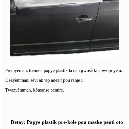
Premyèman, trennen papye plastik la nan gwosè ki apwopriye a.
Dezyèmman, sèvi ak tep adezif pou ranje li.
Twazyèmman, kòmanse pentire.
Detay: Papye plastik pre-kole pou maske penti oto