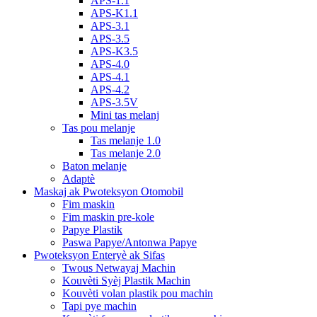
APS-1.1
APS-K1.1
APS-3.1
APS-3.5
APS-K3.5
APS-4.0
APS-4.1
APS-4.2
APS-3.5V
Mini tas melanj
Tas pou melanje
Tas melanje 1.0
Tas melanje 2.0
Baton melanje
Adaptè
Maskaj ak Pwoteksyon Otomobil
Fim maskin
Fim maskin pre-kole
Papye Plastik
Paswa Papye/Antonwa Papye
Pwoteksyon Enteryè ak Sifas
Twous Netwayaj Machin
Kouvèti Syèj Plastik Machin
Kouvèti volan plastik pou machin
Tapi pye machin