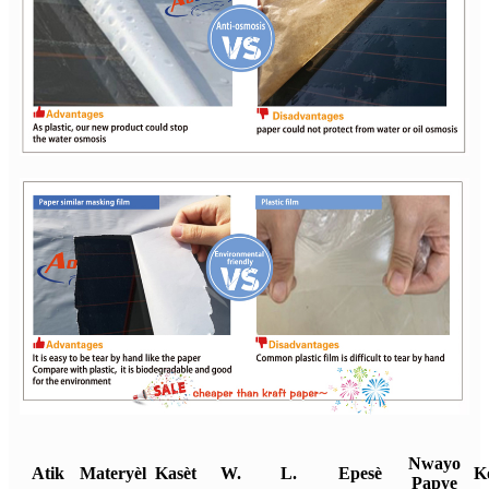
Nwayo
Atik
Materyèl
Kasèt
W.
L.
Epesè
K
Papye