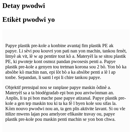
Detay pwodwi
Etikèt pwodwi yo
Papye plastik pre-kole a konbine avantaj fim plastik PE ak
papye. Li sèvi pou kouvri yon pati nan yon machin, tankou fenèt,
limyè ak vit, lè w ap pentire tout kò a. Materyèl la se sitou plastik
PE, ki pwoteje kont osmoz pandan pwosesis penti a. Papye
plastik pre-kole a genyen tou tretman korona sou 2 bò. Yon bò ka
absòbe kò machin nan, epi lòt bò a ka absòbe penti a lè l ap
tonbe. Sepandan, li santi l epi li chire tankou papye.
Objektif prensipal nou se ranplase papye maskin òdinè a.
Materyèl sa a ta biodégradab epi bon pou anviwònman an.
Anplis, li ta pi bon mache pase papye atizanal. Papye plastik pre-
kole a gen tep maskin tou ki ta ka fè l byen kole sou sifas la.
Kòm nouvo pwodwi nou an, ta gen plis aktivite lavant. Si ou vle
itilize mwens lajan pou amelyore efikasite travay ou, papye
plastik pre-kole pou maskin penti machin se yon bon chwa.