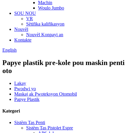
Machin
Woulo Jumbo
SOU NOU
VR
Sètifika kalifikasyon
Nouvèl
Nouvèl Konpayi an
Kontakte
English
Papye plastik pre-kole pou maskin penti
oto
Lakay
Pwodwi yo
Maskaj ak Pwoteksyon Otomobil
Papye Plastik
Kategori
Sistèm Tas Penti
Sistèm Tas Pistolet Espre