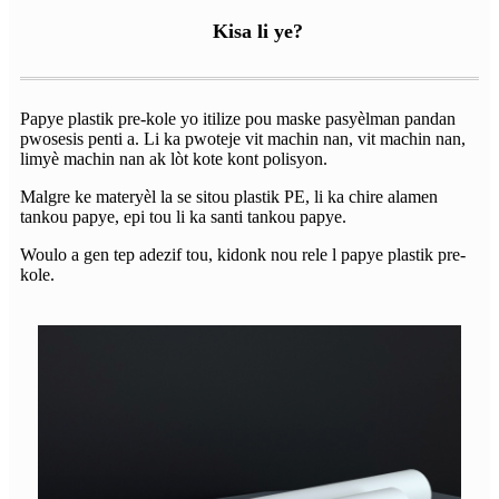
Kisa li ye?
Papye plastik pre-kole yo itilize pou maske pasyèlman pandan
pwosesis penti a. Li ka pwoteje vit machin nan, vit machin nan,
limyè machin nan ak lòt kote kont polisyon.
Malgre ke materyèl la se sitou plastik PE, li ka chire alamen
tankou papye, epi tou li ka santi tankou papye.
Woulo a gen tep adezif tou, kidonk nou rele l papye plastik pre-
kole.