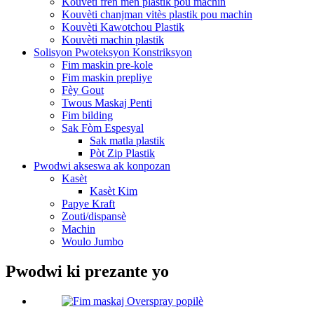
Kouvèti fren men plastik pou machin
Kouvèti chanjman vitès plastik pou machin
Kouvèti Kawotchou Plastik
Kouvèti machin plastik
Solisyon Pwoteksyon Konstriksyon
Fim maskin pre-kole
Fim maskin prepliye
Fèy Gout
Twous Maskaj Penti
Fim bilding
Sak Fòm Espesyal
Sak matla plastik
Pòt Zip Plastik
Pwodwi akseswa ak konpozan
Kasèt
Kasèt Kim
Papye Kraft
Zouti/dispansè
Machin
Woulo Jumbo
Pwodwi ki prezante yo