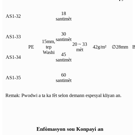
18
AS1-32
santimèt
30
AS1-33
santimèt
15mm,
20 ~ 33
PE
tep
42g/m²
∅28mm
B
mèt
Washi
45
AS1-34
santimèt
60
AS1-35
santimèt
Remak: Pwodwi a ta ka fèt selon demann espesyal kliyan an.
Enfòmasyon sou Konpayi an