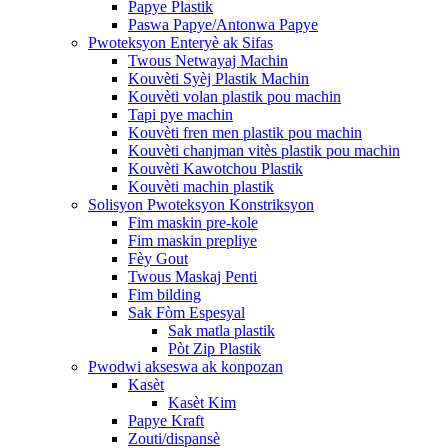
Papye Plastik
Paswa Papye/Antonwa Papye
Pwoteksyon Enteryè ak Sifas
Twous Netwayaj Machin
Kouvèti Syèj Plastik Machin
Kouvèti volan plastik pou machin
Tapi pye machin
Kouvèti fren men plastik pou machin
Kouvèti chanjman vitès plastik pou machin
Kouvèti Kawotchou Plastik
Kouvèti machin plastik
Solisyon Pwoteksyon Konstriksyon
Fim maskin pre-kole
Fim maskin prepliye
Fèy Gout
Twous Maskaj Penti
Fim bilding
Sak Fòm Espesyal
Sak matla plastik
Pòt Zip Plastik
Pwodwi akseswa ak konpozan
Kasèt
Kasèt Kim
Papye Kraft
Zouti/dispansè