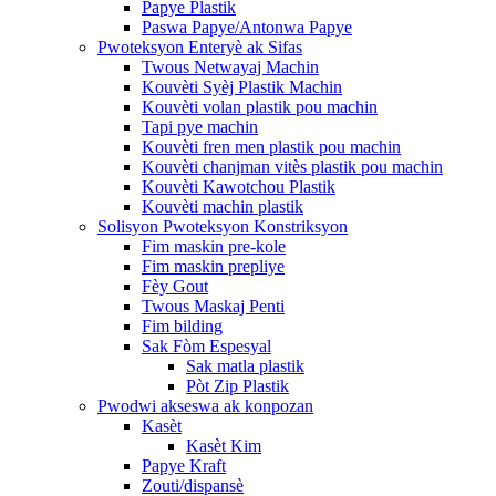
Papye Plastik
Paswa Papye/Antonwa Papye
Pwoteksyon Enteryè ak Sifas
Twous Netwayaj Machin
Kouvèti Syèj Plastik Machin
Kouvèti volan plastik pou machin
Tapi pye machin
Kouvèti fren men plastik pou machin
Kouvèti chanjman vitès plastik pou machin
Kouvèti Kawotchou Plastik
Kouvèti machin plastik
Solisyon Pwoteksyon Konstriksyon
Fim maskin pre-kole
Fim maskin prepliye
Fèy Gout
Twous Maskaj Penti
Fim bilding
Sak Fòm Espesyal
Sak matla plastik
Pòt Zip Plastik
Pwodwi akseswa ak konpozan
Kasèt
Kasèt Kim
Papye Kraft
Zouti/dispansè