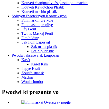
Kouvèti chanjman vitès plastik pou machin
Kouvèti Kawotchou Plastik
Kouvèti machin plastik
Solisyon Pwoteksyon Konstriksyon
Fim maskin pre-kole
Fim maskin prepliye
Fèy Gout
Twous Maskaj Penti
Fim bilding
Sak Fòm Espesyal
Sak matla plastik
Pòt Zip Plastik
Pwodwi akseswa ak konpozan
Kasèt
Kasèt Kim
Papye Kraft
Zouti/dispansè
Machin
Woulo Jumbo
Pwodwi ki prezante yo