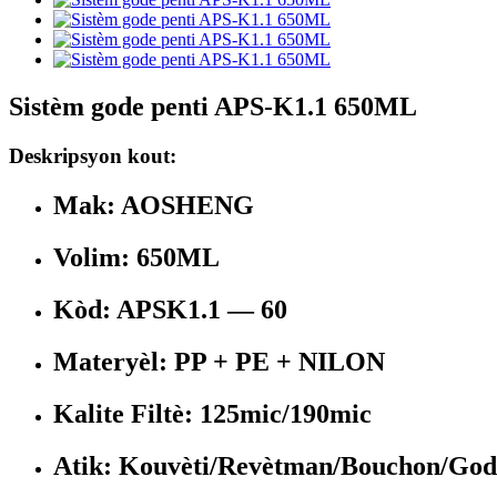
Sistèm gode penti APS-K1.1 650ML
Deskripsyon kout:
Mak: AOSHENG
Volim: 650ML
Kòd: APSK1.1 — 60
Materyèl: PP + PE + NILON
Kalite Filtè: 125mic/190mic
Atik: Kouvèti/Revètman/Bouchon/God