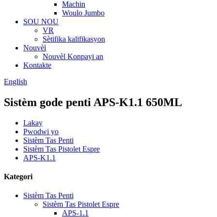
Machin
Woulo Jumbo
SOU NOU
VR
Sètifika kalifikasyon
Nouvèl
Nouvèl Konpayi an
Kontakte
English
Sistèm gode penti APS-K1.1 650ML
Lakay
Pwodwi yo
Sistèm Tas Penti
Sistèm Tas Pistolet Espre
APS-K1.1
Kategori
Sistèm Tas Penti
Sistèm Tas Pistolet Espre
APS-1.1