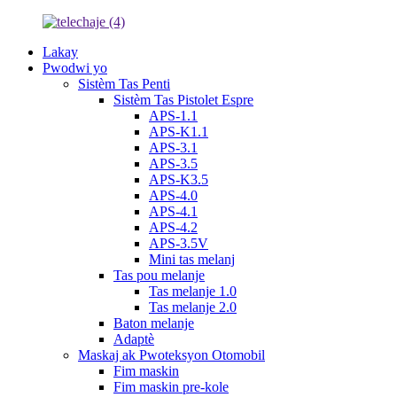
Lakay
Pwodwi yo
Sistèm Tas Penti
Sistèm Tas Pistolet Espre
APS-1.1
APS-K1.1
APS-3.1
APS-3.5
APS-K3.5
APS-4.0
APS-4.1
APS-4.2
APS-3.5V
Mini tas melanj
Tas pou melanje
Tas melanje 1.0
Tas melanje 2.0
Baton melanje
Adaptè
Maskaj ak Pwoteksyon Otomobil
Fim maskin
Fim maskin pre-kole