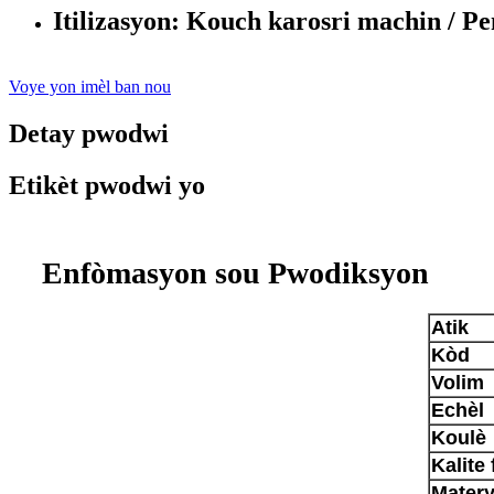
Itilizasyon: Kouch karosri machin / Pen
Voye yon imèl ban nou
Detay pwodwi
Etikèt pwodwi yo
Enfòmasyon sou Pwodiksyon
Atik
Kòd
Volim
Echèl
Koulè
Kalite f
Matery