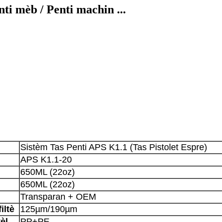
ti mèb / Penti machin ...
Sistèm Tas Penti APS K1.1 (Tas Pistolet Espre)
APS K1.1-20
650ML (22oz)
650ML (22oz)
Transparan + OEM
iltè
125µm/190µm
èl
PP+PE