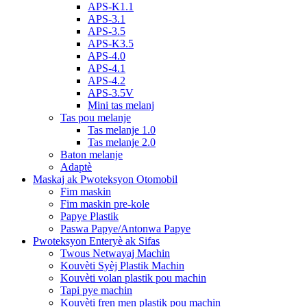
APS-K1.1
APS-3.1
APS-3.5
APS-K3.5
APS-4.0
APS-4.1
APS-4.2
APS-3.5V
Mini tas melanj
Tas pou melanje
Tas melanje 1.0
Tas melanje 2.0
Baton melanje
Adaptè
Maskaj ak Pwoteksyon Otomobil
Fim maskin
Fim maskin pre-kole
Papye Plastik
Paswa Papye/Antonwa Papye
Pwoteksyon Enteryè ak Sifas
Twous Netwayaj Machin
Kouvèti Syèj Plastik Machin
Kouvèti volan plastik pou machin
Tapi pye machin
Kouvèti fren men plastik pou machin