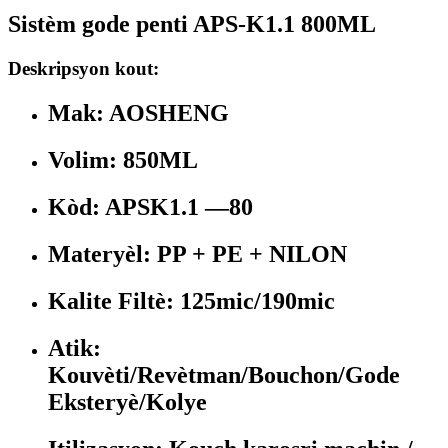
Sistèm gode penti APS-K1.1 800ML
Deskripsyon kout:
Mak: AOSHENG
Volim: 850ML
Kòd: APSK1.1 —80
Materyèl: PP + PE + NILON
Kalite Filtè: 125mic/190mic
Atik:
Kouvèti/Revètman/Bouchon/Gode
Eksteryè/Kolye