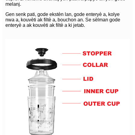
melanj.
Gen senk pati, gode ekstèn lan, gode enteryè a, kolye
nwa a, kouvèti ak filtè a, bouchon an. Se sèlman gode
enteryè a ak kouvèti ak filtè a ki jetab.