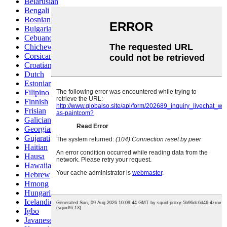
Belarusian
Bengali
Bosnian
Bulgarian
Cebuano
Chichewa
Corsican
Croatian
Dutch
Estonian
Filipino
Finnish
Frisian
Galician
Georgian
Gujarati
Haitian
Hausa
Hawaiian
Hebrew
Hmong
Hungarian
Icelandic
Igbo
Javanese