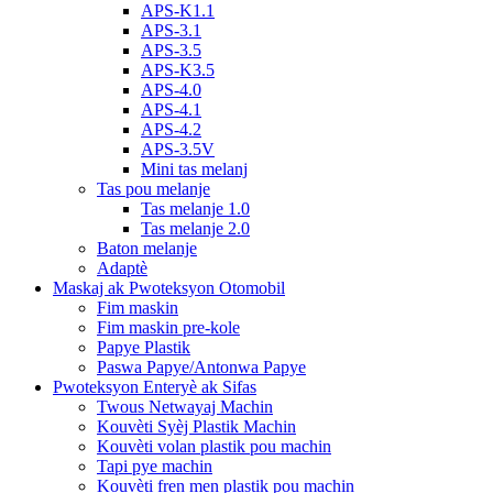
APS-K1.1
APS-3.1
APS-3.5
APS-K3.5
APS-4.0
APS-4.1
APS-4.2
APS-3.5V
Mini tas melanj
Tas pou melanje
Tas melanje 1.0
Tas melanje 2.0
Baton melanje
Adaptè
Maskaj ak Pwoteksyon Otomobil
Fim maskin
Fim maskin pre-kole
Papye Plastik
Paswa Papye/Antonwa Papye
Pwoteksyon Enteryè ak Sifas
Twous Netwayaj Machin
Kouvèti Syèj Plastik Machin
Kouvèti volan plastik pou machin
Tapi pye machin
Kouvèti fren men plastik pou machin