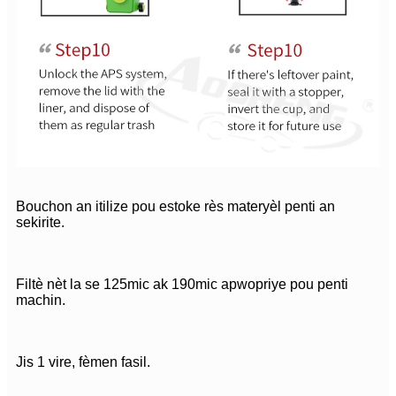
Bouchon an itilize pou estoke rès materyèl penti an
sekirite.
Filtè nèt la se 125mic ak 190mic apwopriye pou penti
machin.
Jis 1 vire, fèmen fasil.