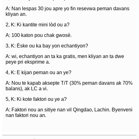
A: Nan lespas 30 jou apre yo fin resevwa peman davans
kliyan an.
2, K: Ki kantite mini lòd ou a?
A: 100 katon pou chak gwosè.
3, K: Èske ou ka bay yon echantiyon?
A: wi, echantiyon an ta ka gratis, men kliyan an ta dwe
peye pri eksprime a.
4, K: E kijan peman ou an ye?
A: Nou te kapab aksepte T/T (30% peman davans ak 70%
balans), ak LC a vi.
5, K: Ki kote faktori ou ye a?
A: Faktori nou an sitiye nan vil Qingdao, Lachin. Byenveni
nan faktori nou an.