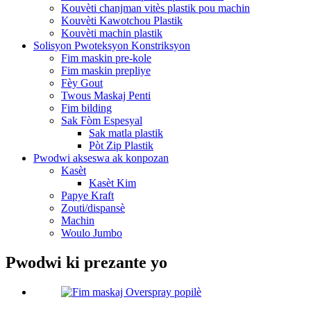
Kouvèti chanjman vitès plastik pou machin
Kouvèti Kawotchou Plastik
Kouvèti machin plastik
Solisyon Pwoteksyon Konstriksyon
Fim maskin pre-kole
Fim maskin prepliye
Fèy Gout
Twous Maskaj Penti
Fim bilding
Sak Fòm Espesyal
Sak matla plastik
Pòt Zip Plastik
Pwodwi akseswa ak konpozan
Kasèt
Kasèt Kim
Papye Kraft
Zouti/dispansè
Machin
Woulo Jumbo
Pwodwi ki prezante yo