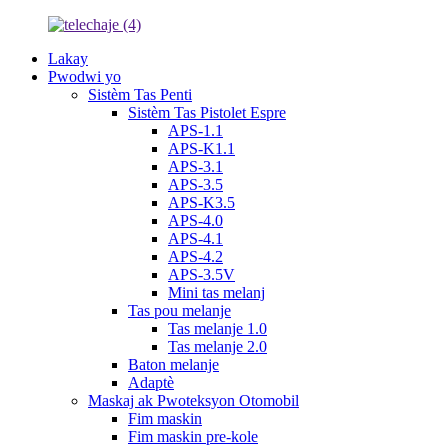
Lakay
Pwodwi yo
Sistèm Tas Penti
Sistèm Tas Pistolet Espre
APS-1.1
APS-K1.1
APS-3.1
APS-3.5
APS-K3.5
APS-4.0
APS-4.1
APS-4.2
APS-3.5V
Mini tas melanj
Tas pou melanje
Tas melanje 1.0
Tas melanje 2.0
Baton melanje
Adaptè
Maskaj ak Pwoteksyon Otomobil
Fim maskin
Fim maskin pre-kole