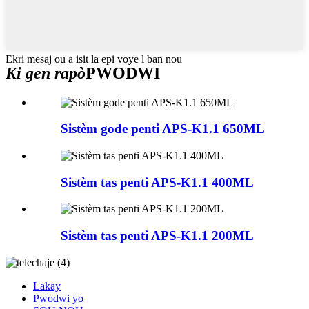
Ekri mesaj ou a isit la epi voye l ban nou
Ki gen rapò
PWODWI
Sistèm gode penti APS-K1.1 650ML
Sistèm tas penti APS-K1.1 400ML
Sistèm tas penti APS-K1.1 200ML
Lakay
Pwodwi yo