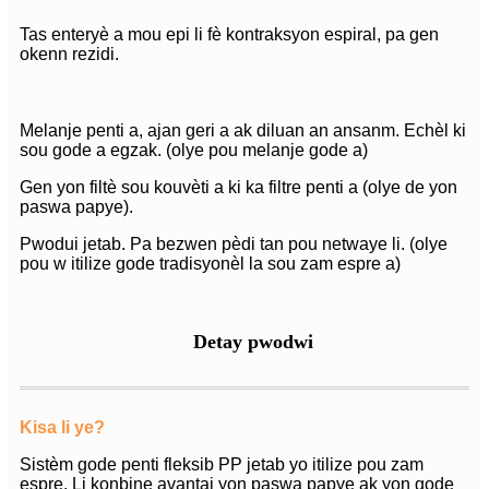
Tas enteryè a mou epi li fè kontraksyon espiral, pa gen
okenn rezidi.
Melanje penti a, ajan geri a ak diluan an ansanm. Echèl ki
sou gode a egzak. (olye pou melanje gode a)
Gen yon filtè sou kouvèti a ki ka filtre penti a (olye de yon
paswa papye).
Pwodui jetab. Pa bezwen pèdi tan pou netwaye li. (olye
pou w itilize gode tradisyonèl la sou zam espre a)
Detay pwodwi
Kisa li ye?
Sistèm gode penti fleksib PP jetab yo itilize pou zam
espre. Li konbine avantaj yon paswa papye ak yon gode