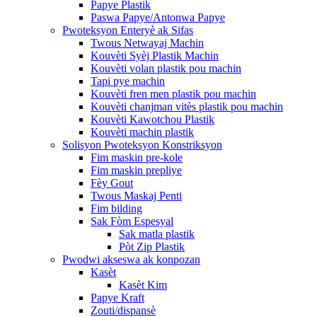
Papye Plastik
Paswa Papye/Antonwa Papye
Pwoteksyon Enteryè ak Sifas
Twous Netwayaj Machin
Kouvèti Syèj Plastik Machin
Kouvèti volan plastik pou machin
Tapi pye machin
Kouvèti fren men plastik pou machin
Kouvèti chanjman vitès plastik pou machin
Kouvèti Kawotchou Plastik
Kouvèti machin plastik
Solisyon Pwoteksyon Konstriksyon
Fim maskin pre-kole
Fim maskin prepliye
Fèy Gout
Twous Maskaj Penti
Fim bilding
Sak Fòm Espesyal
Sak matla plastik
Pòt Zip Plastik
Pwodwi akseswa ak konpozan
Kasèt
Kasèt Kim
Papye Kraft
Zouti/dispansè