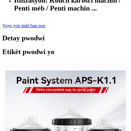
Itilizasyon: Kouch karosri machin /
Penti mèb / Penti machin ...
Voye yon imèl ban nou
Detay pwodwi
Etikèt pwodwi yo