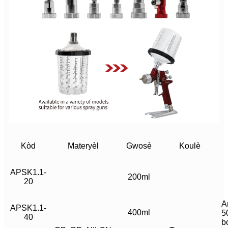
Kòd
Materyèl
Gwosè
Koulè
APSK1.1-
200ml
20
A
APSK1.1-
400ml
5
40
b