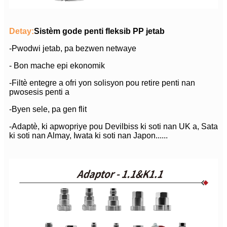
Detay:
Sistèm gode penti fleksib PP jetab
-Pwodwi jetab, pa bezwen netwaye
- Bon mache epi ekonomik
-Filtè entegre a ofri yon solisyon pou retire penti nan
pwosesis penti a
-Byen sele, pa gen flit
-Adaptè, ki apwopriye pou Devilbiss ki soti nan UK a, Sata
ki soti nan Almay, Iwata ki soti nan Japon......