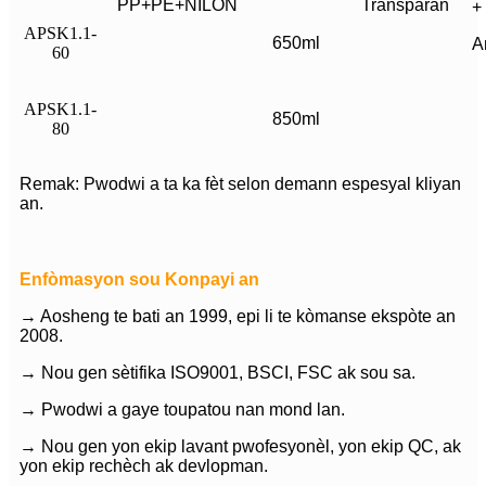
PP+PE+NILON
Transparan
+
APSK1.1-
650ml
A
60
APSK1.1-
850ml
80
Remak: Pwodwi a ta ka fèt selon demann espesyal kliyan
an.
Enfòmasyon sou Konpayi an
→ Aosheng te bati an 1999, epi li te kòmanse ekspòte an
2008.
→ Nou gen sètifika ISO9001, BSCI, FSC ak sou sa.
→ Pwodwi a gaye toupatou nan mond lan.
→ Nou gen yon ekip lavant pwofesyonèl, yon ekip QC, ak
yon ekip rechèch ak devlopman.